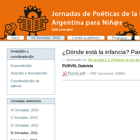
Cambiar
a
contenido.
|
Saltar
a
navegación
Secciones
Inicio
VII Jornadas, 2016
Comité académico
Programa
Herramientas
Personales
¿Dónde está la infancia? Par
Invitad@s y
coordinador@s
— archivado en:
Eje temático 3: Poéticas de las d
PURVIS, Gabriela
Especialist@s
Purvis.pdf
Autor@s e Ilustrador@s
— PDF document, 184Kb
Coordinador@s de
Acciones
talleres
de
Documento
Jornadas anteriores
VI Jornadas, 2014
V Jornadas, 2013
IV Jornadas, 2012
III Jornadas, 2011