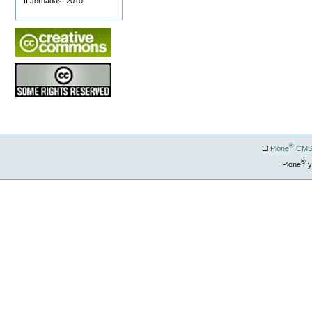
II Jornadas, 2010
®
El
Plone
CMS 
®
Plone
y