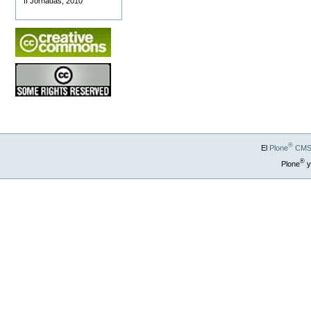
II Jornadas, 2010
®
El
Plone
CMS 
®
Plone
y