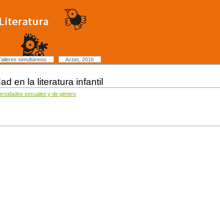
Talleres simultáneos
Actas, 2016
d en la literatura infantil
iversidades sexuales y de género