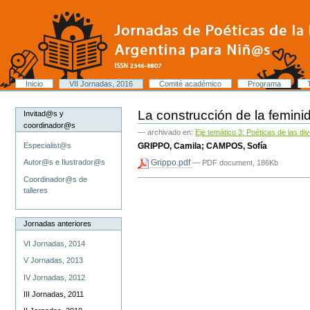
Cambiar
a
contenido.
|
Saltar
a
navegación
Secciones
Inicio
VII Jornadas, 2016
Comité académico
Programa
Herramientas
Personales
La construcción de la feminida
Invitad@s y
coordinador@s
— archivado en:
Eje temático 3: Poéticas de las d
GRIPPO, Camila; CAMPOS, Sofía
Especialist@s
Grippo.pdf
Autor@s e Ilustrador@s
— PDF document, 186Kb
Coordinador@s de
Acciones
talleres
de
Documento
Jornadas anteriores
VI Jornadas, 2014
V Jornadas, 2013
IV Jornadas, 2012
III Jornadas, 2011