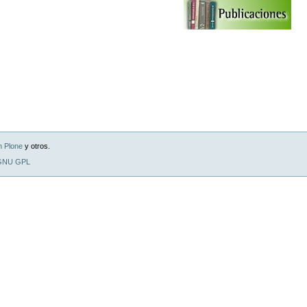
n Plone
y otros.
 GNU GPL