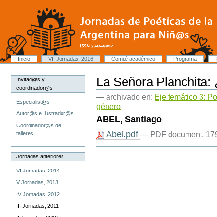
Cambiar
a
contenido.
|
Saltar
a
navegación
Secciones
Inicio
VII Jornadas, 2016
Comité académico
Programa
Herramientas
Personales
La Señora Planchita:
Invitad@s y
coordinador@s
— archivado en:
Eje temático 3: Po
Especialist@s
género
Autor@s e Ilustrador@s
ABEL, Santiago
Coordinador@s de
Abel.pdf
— PDF document, 17
talleres
Acciones
de
Jornadas anteriores
Documento
VI Jornadas, 2014
V Jornadas, 2013
IV Jornadas, 2012
III Jornadas, 2011