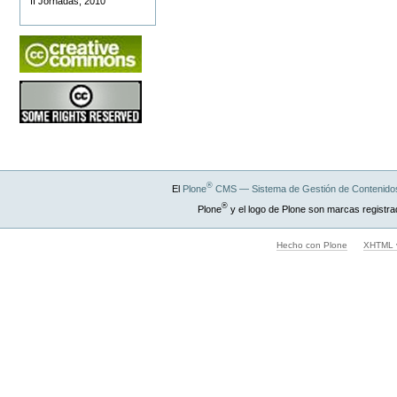
II Jornadas, 2010
®
El
Plone
CMS — Sistema de Gestión de Contenidos
®
Plone
y el logo de Plone son marcas registra
Hecho con Plone
XHTML v