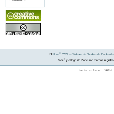
II Jornadas, 2010
®
El
Plone
CMS — Sistema de Gestión de Contenidos
®
Plone
y el logo de Plone son marcas registra
Hecho con Plone
XHTML v