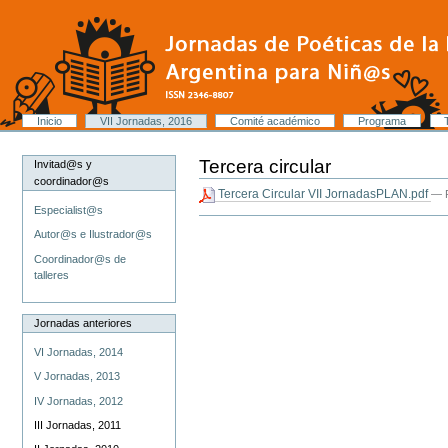
Cambiar
a
contenido.
|
Saltar
a
navegación
Secciones
Inicio
VII Jornadas, 2016
Comité académico
Programa
Herramientas
Personales
Tercera circular
Invitad@s y
coordinador@s
Tercera Circular VII JornadasPLAN.pdf
— 
Especialist@s
Acciones
Autor@s e Ilustrador@s
de
Documento
Coordinador@s de
talleres
Jornadas anteriores
VI Jornadas, 2014
V Jornadas, 2013
IV Jornadas, 2012
III Jornadas, 2011