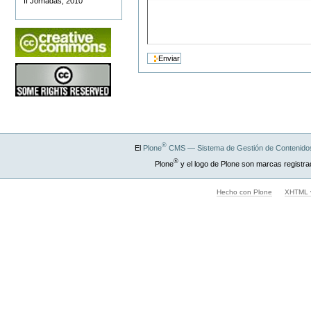
II Jornadas, 2010
®
El
Plone
CMS — Sistema de Gestión de Contenidos
®
Plone
y el logo de Plone son marcas registra
Hecho con Plone
XHTML v