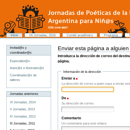
Cambiar
a
contenido.
|
Saltar
a
navegación
Secciones
Inicio
VII Jornadas, 2016
Comité académico
Programa
Herramientas
Personales
Enviar esta página a alguien
Invitad@s y
coordinador@s
Introduzca la dirección de correo del desti
página.
Especialist@s
Autor@s e Ilustrador@s
Información de la dirección
Coordinador@s de
Enviar a
(Obligatorio)
talleres
La dirección de correo a quien vaya a enviar est
Jornadas anteriores
De
(Obligatorio)
VI Jornadas, 2014
Su dirección de correo.
V Jornadas, 2013
IV Jornadas, 2012
Comentario
Un comentario para este enlace.
III Jornadas, 2011